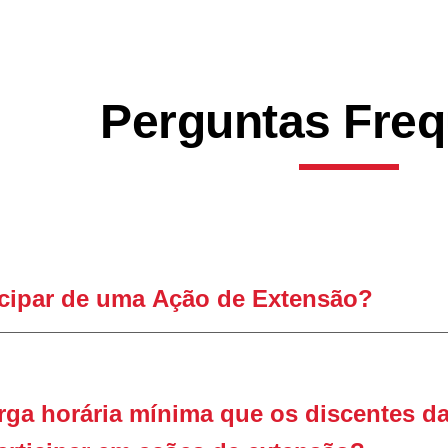
ip to main content
Skip to navigat
Perguntas Fre
cipar de
uma
A
ção de
E
xtensão?
rga horária
mínima que os di
scentes da