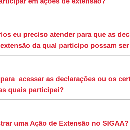
articipar em
aç
ões
de extensão?
rios eu preciso atender para que as dec
 extensão da qual
p
articip
o
possam ser
 para acess
ar
as declarações ou os cer
s quais participei?
strar
uma Ação de Extensão no SIGAA?