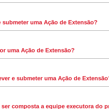
 submeter uma
A
ção de
E
xtensão?
or
uma
A
ção de
E
xtensão?
ever e submeter uma
A
ção de
E
xtensão
ser composta a equipe executora do p